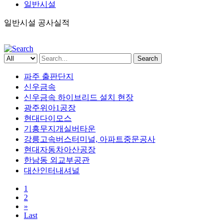
일반시설
일반시설 공사실적
Search
파주 출판단지
신우금속
신우금속 하이브리드 설치 현장
광주위아1공장
현대다이모스
기흥무지개실버타운
강릉고속버스터미널, 아파트중문공사
현대자동차아산공장
한남동 외교부공관
대산인터내셔널
1
2
»
Last