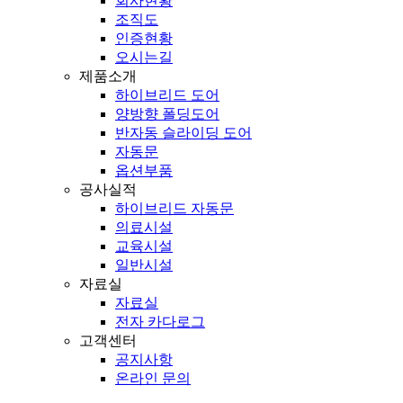
회사현황
조직도
인증현황
오시는길
제품소개
하이브리드 도어
양방향 폴딩도어
반자동 슬라이딩 도어
자동문
옵션부품
공사실적
하이브리드 자동문
의료시설
교육시설
일반시설
자료실
자료실
전자 카다로그
고객센터
공지사항
온라인 문의