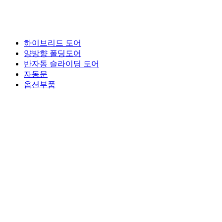
하이브리드 도어
양방향 폴딩도어
반자동 슬라이딩 도어
자동문
옵션부품