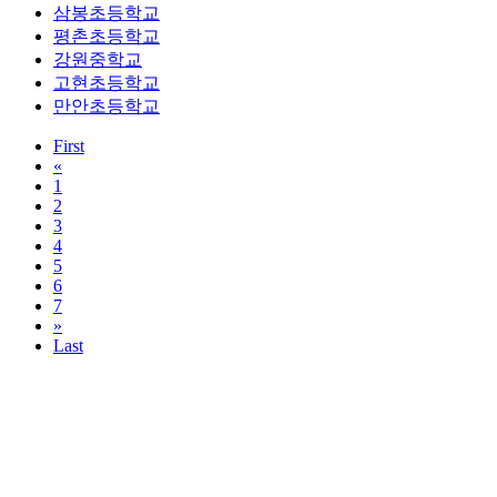
삼봉초등학교
평촌초등학교
강원중학교
고현초등학교
만안초등학교
First
«
1
2
3
4
5
6
7
»
Last