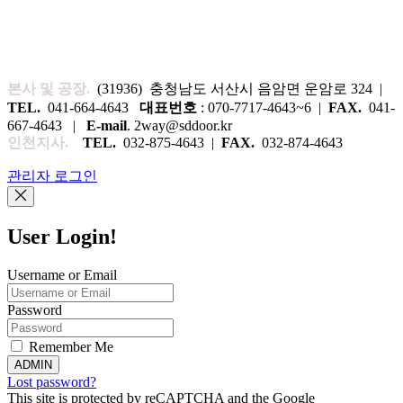
본사 및 공장.
(31936) 충청남도 서산시 음암면 운암로 324 |
TEL.
041-664-4643
대표번호
: 070-7717-4643~6 |
FAX.
041-
667-4643 |
E-mail
. 2way@sddoor.kr
인천지사.
TEL.
032-875-4643 |
FAX.
032-874-4643
관리자 로그인
User Login!
Username or Email
Password
Remember Me
ADMIN
Lost password?
This site is protected by reCAPTCHA and the Google