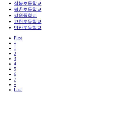
만안초등학교
First
«
1
2
3
4
5
6
7
»
Last