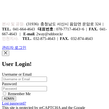
본사 및 공장.
(31936) 충청남도 서산시 음암면 운암로 324 |
TEL.
041-664-4643
대표번호
: 070-7717-4643~6 |
FAX.
041-
667-4643 |
E-mail
. 2way@sddoor.kr
인천지사.
TEL.
032-875-4643 |
FAX.
032-874-4643
관리자 로그인
User Login!
Username or Email
Password
Remember Me
ADMIN
Lost password?
This site is protected by reCAPTCHA and the Google
Privacy Policy
and
Terms of Service
apply.
Copyright 2024 © All rights Reserved. Design by
Nanoom Design