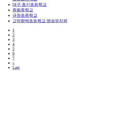
대구 효신초등학교
중화중학교
규장초중학교
고덕함박초등학교 병설유치원
1
2
3
4
5
6
7
»
Last