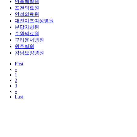
안중백병원
포천의료원
안성의료원
대전미즈여성병원
분당차병원
수원의료원
구리윤서병원
원주병원
강남요양병원
First
«
1
2
3
»
Last