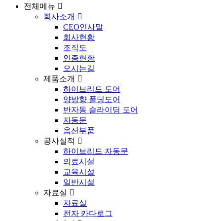
전체메뉴
회사소개
CEO인사말
회사현황
조직도
인증현황
오시는길
제품소개
하이브리드 도어
양방향 폴딩도어
반자동 슬라이딩 도어
자동문
옵션부품
공사실적
하이브리드 자동문
의료시설
교육시설
일반시설
자료실
자료실
전자 카다로그