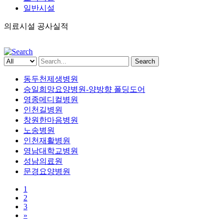
일반시설
의료시설 공사실적
Search
동두천제생병원
승일희망요양병원-양방향 폴딩도어
영종메디컬병원
인천길병원
창원한마음병원
노송병원
인천재활병원
영남대학교병원
성남의료원
문경요양병원
1
2
3
»