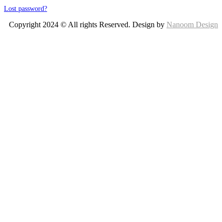
Lost password?
Copyright 2024 © All rights Reserved. Design by
Nanoom Design
This site is protected by reCAPTCHA and the Google
Privacy Policy
and
Terms of Service
apply.