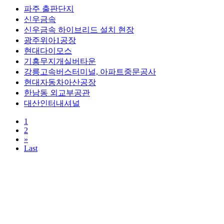
파주 출판단지
신우금속
신우금속 하이브리드 설치 현장
광주위아1공장
현대다이모스
기흥무지개실버타운
강릉고속버스터미널, 아파트중문공사
현대자동차아산공장
한남동 외교부공관
대산인터내셔널
1
2
»
Last