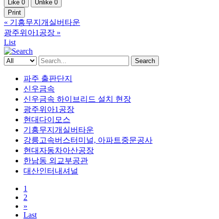
Like
0
Unlike
0
Print
«
기흥무지개실버타운
광주위아1공장
»
List
Search
파주 출판단지
신우금속
신우금속 하이브리드 설치 현장
광주위아1공장
현대다이모스
기흥무지개실버타운
강릉고속버스터미널, 아파트중문공사
현대자동차아산공장
한남동 외교부공관
대산인터내셔널
1
2
»
Last